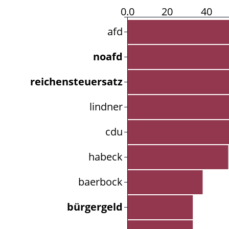
0.0
20
40
afd
noafd
reichensteuersatz
lindner
cdu
habeck
baerbock
bürgergeld